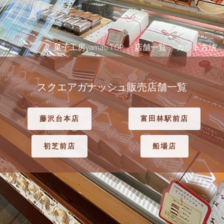
菓子工房yamao TOP
店舗一覧
カット方法
スクエアガナッシュ販売店舗一覧
藤沢台本店
富田林駅前店
初芝前店
船場店